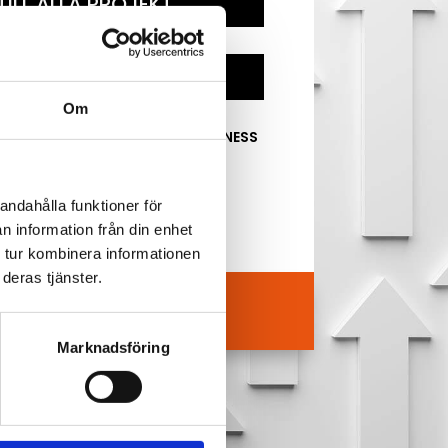
TILL ALLA PROJEKT
KONTAKTA OSS
Om
NG PROJECTS UTSETT TILL BUSINESS
S
andahålla funktioner för
n information från din enhet
 tur kombinera informationen
deras tjänster.
Marknadsföring