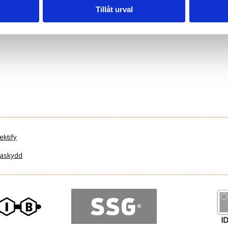
Tillåt urval
ektify
ataskydd