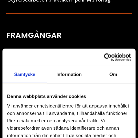
FRAMGÅNGAR
2023 – vilket år! Vi har haft äran att bistå vid
renovering av Tingstadstunneln, fortsatta arbeten
på Älvsborgsbron, anlitat extern
Samtycke
Information
Om
styrelseordförande, slått rekord i omsättning och
resultat.
Denna webbplats använder cookies
Tagit emot utmärkelsen ”Branschvinnare 2023”
Vi använder enhetsidentifierare för att anpassa innehållet
och annonserna till användarna, tillhandahålla funktioner
Betygsatta till 4,5 av 5 på Reco
och erhållit därifrån
för sociala medier och analysera vår trafik. Vi
”Rekommenderat företag”.
vidarebefordrar även sådana identifierare och annan
information från din enhet till de sociala medier och