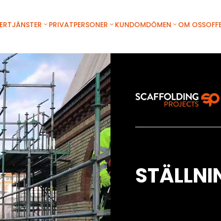
ER
TJÄNSTER
PRIVATPERSONER
KUNDOMDÖMEN
OM OSS
OFF
STÄLLN