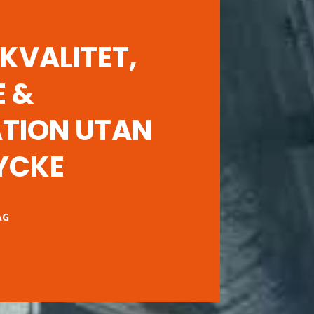
KVALITET,
E &
TION UTAN
YCKE
AG