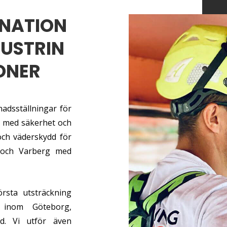
NATION
DUSTRIN
ONER
adsställningar för
id med säkerhet och
 och väderskydd för
 och Varberg med
rsta utsträckning
g inom Göteborg,
. Vi utför även