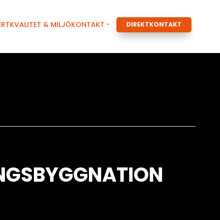
ERT
KVALITET & MILJÖ
KONTAKT
DIREKTKONTAKT
INGSBYGGNATION