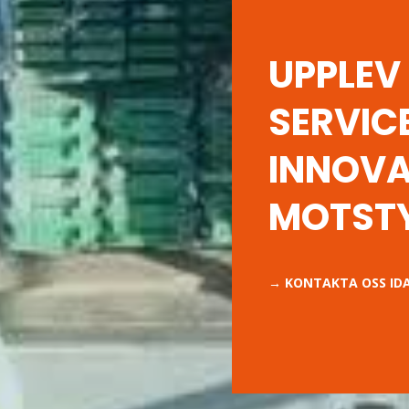
UPPLEV 
SERVIC
INNOVA
MOTST
→ KONTAKTA OSS ID