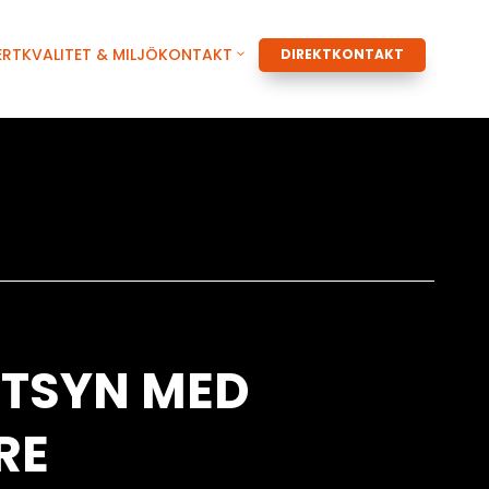
ERT
KVALITET & MILJÖ
KONTAKT
DIREKTKONTAKT
TSYN MED
RE