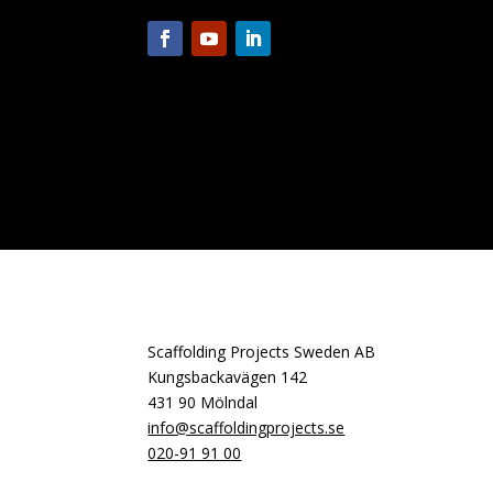
Scaffolding Projects Sweden AB
Kungsbackavägen 142
431 90 Mölndal
info@scaffoldingprojects.se
020-91 91 00