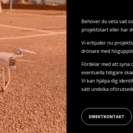
Behöver du veta vad s
projektstart eller har 
Vi erbjuder nu projekt
drönare med högupplös
Fördelar med att syna o
eventuella tidigare skad
Vi kan hjälpa dig identi
sätt undvika oförutsed
DIREKTKONTAKT