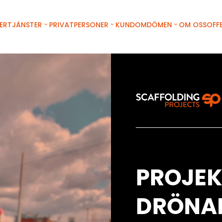
ER
TJÄNSTER
PRIVATPERSONER
KUNDOMDÖMEN
OM OSS
OFF
PROJEK
DRÖNA